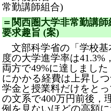
常勤講師組合)
＝関西圏大学非常勤講師組
要求趣旨 (案)
文部科学省の「学校基本
度の大学進学率は41.3%
両方で49%に達しまし
にかかる経費は上昇しつ
学金と授業料だけをとっ
の文系で400万円前後，
例を見ないほどの高額に