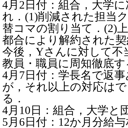
4月2日付：組合，大学
れ．(1)削減された担
替コマの割り当て．(2)
都合により解約された契
今後，Yさんに対して不
教員・職員に周知徹底す
4月7日付：学長名で返
が，それ以上の対応はで
る．
4月10日：組合，大学と
5月6日付：12か月分給