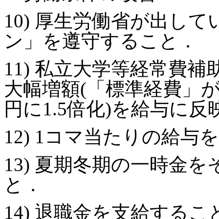
10) 厚生労働省が出し
ン」を遵守すること．
11) 私立大学等経常費
大幅増額(「標準経費」が時間
円に1.5倍化)を給与に
12) 1コマ当たりの給与
13) 夏期冬期の一時金
と．
14) 退職金を支給するこ